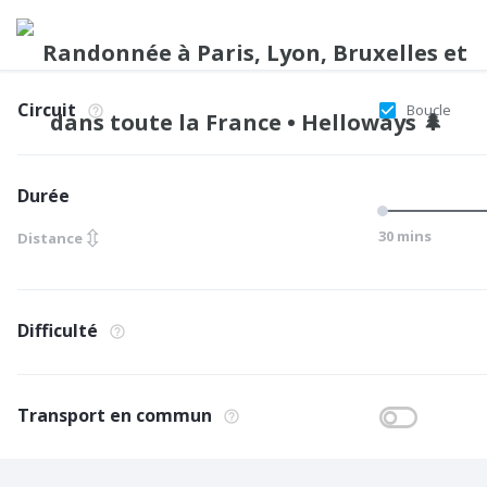
Circuit
Boucle
Durée
⇳
30 mins
Distance
Difficulté
Transport en commun