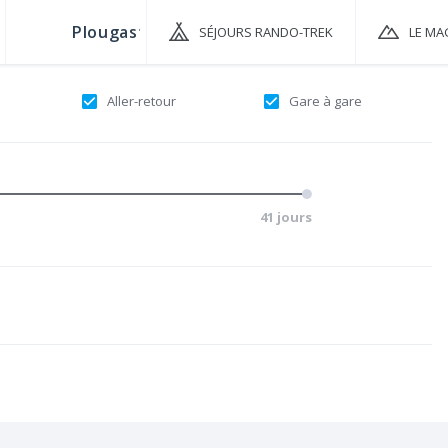
SÉJOURS RANDO-TREK
LE MA
Aller-retour
Gare à gare
41 jours