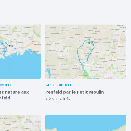
BOUCLE
FACILE
BOUCLE
 et nature aux
Penfeld par le Petit Moulin
nfeld
9.6 km
2 h 45