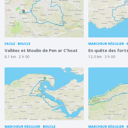
FACILE
BOUCLE
MARCHEUR RÉGULIER
Vallées et Moulin de Pen ar C'hoat
En quête des forts
8.1 km
2 h 00
12.0 km
3 h 00
MARCHEUR RÉGULIER
BOUCLE
MARCHEUR RÉGULIER