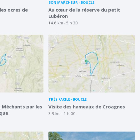
BON MARCHEUR
BOUCLE
des ocres de
Au cœur de la réserve du petit
Lubéron
14.6 km
5 h 30
TRÈS FACILE
BOUCLE
s Méchants par les
Visite des hameaux de Croagnes
nque
3.9 km
1 h 00