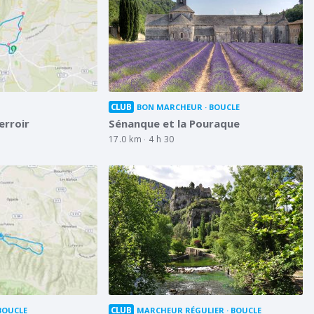
CLUB
BON MARCHEUR
BOUCLE
erroir
Sénanque et la Pouraque
17.0 km
4 h 30
CLUB
BOUCLE
MARCHEUR RÉGULIER
BOUCLE