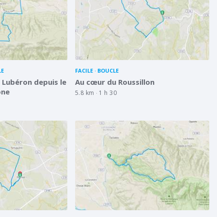
LE
FACILE
BOUCLE
e Lubéron depuis le
Au cœur du Roussillon
one
5.8 km
1 h 30