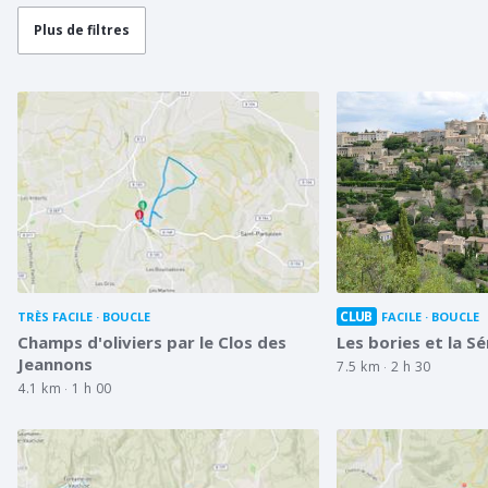
Plus de filtres
CLUB
TRÈS FACILE
BOUCLE
FACILE
BOUCLE
Champs d'oliviers par le Clos des
Les bories et la S
Jeannons
7.5 km
2 h 30
4.1 km
1 h 00