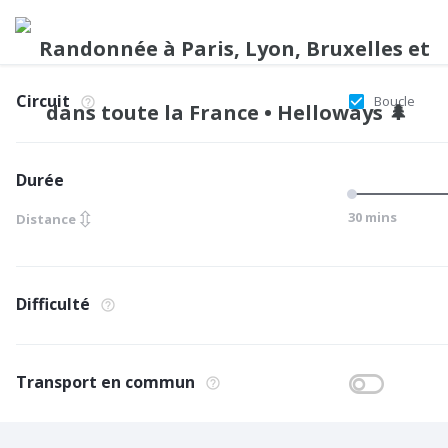
Circuit
Boucle
Durée
⇳
30 mins
Distance
Difficulté
Transport en commun