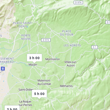
3 h 00
5 h 00
2 h 00