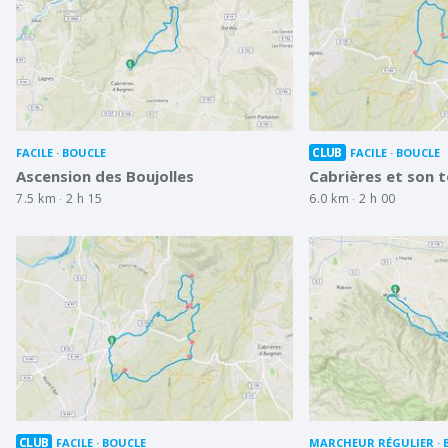
CLUB
FACILE
BOUCLE
FACILE
BOUCLE
Ascension des Boujolles
Cabrières et son t
7.5 km
2 h 15
6.0 km
2 h 00
CLUB
FACILE
BOUCLE
MARCHEUR RÉGULIER