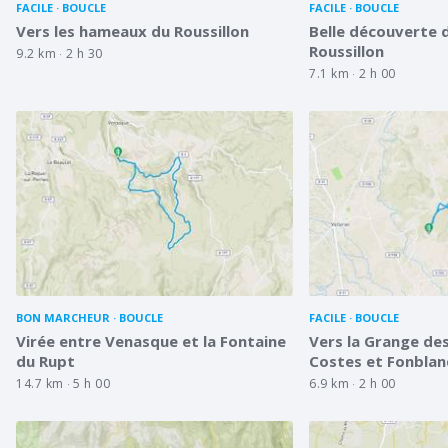
FACILE
BOUCLE
FACILE
BOUCLE
Vers les hameaux du Roussillon
Belle découverte 
Roussillon
9.2 km
2 h 30
7.1 km
2 h 00
BON MARCHEUR
BOUCLE
FACILE
BOUCLE
Virée entre Venasque et la Fontaine
Vers la Grange de
du Rupt
Costes et Fonbla
14.7 km
5 h 00
6.9 km
2 h 00