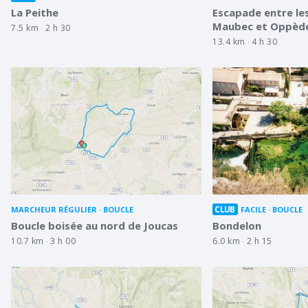
La Peithe
Escapade entre le
Maubec et Oppède
7.5 km
2 h 30
13.4 km
4 h 30
CLUB
MARCHEUR RÉGULIER
BOUCLE
FACILE
BOUCLE
Boucle boisée au nord de Joucas
Bondelon
10.7 km
3 h 00
6.0 km
2 h 15