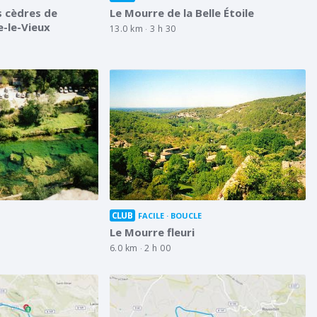
s cèdres de
Le Mourre de la Belle Étoile
-le-Vieux
13.0 km
3 h 30
CLUB
FACILE
BOUCLE
Le Mourre fleuri
6.0 km
2 h 00