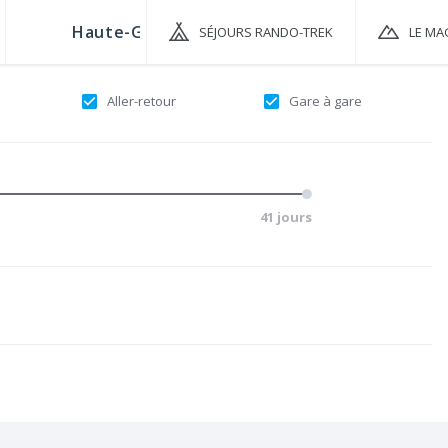
SÉJOURS RANDO-TREK
LE MA
Aller-retour
Gare à gare
41 jours