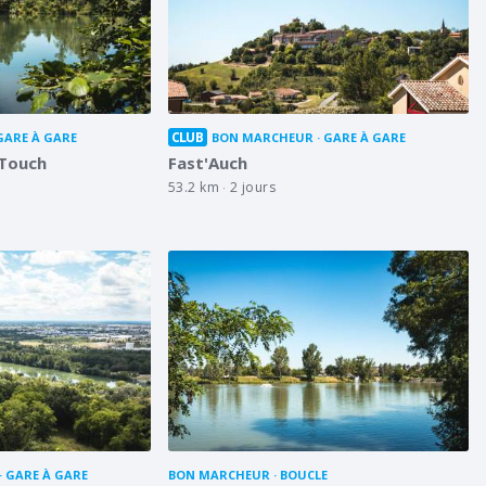
CLUB
GARE À GARE
BON MARCHEUR
GARE À GARE
 Touch
Fast'Auch
53.2 km
2 jours
GARE À GARE
BON MARCHEUR
BOUCLE