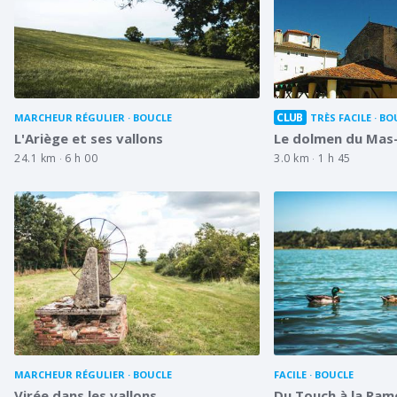
CLUB
MARCHEUR RÉGULIER
BOUCLE
TRÈS FACILE
BO
L'Ariège et ses vallons
Le dolmen du Mas-
24.1 km
6 h 00
3.0 km
1 h 45
MARCHEUR RÉGULIER
BOUCLE
FACILE
BOUCLE
Virée dans les vallons
Du Touch à la Ram