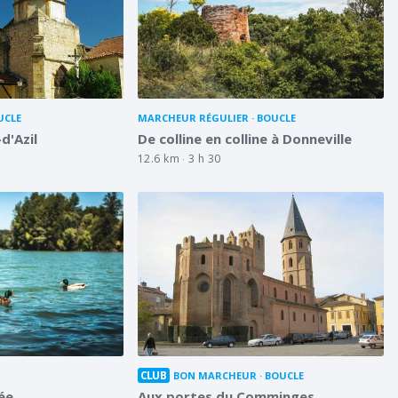
UCLE
MARCHEUR RÉGULIER
BOUCLE
d'Azil
De colline en colline à Donneville
12.6 km
3 h 30
CLUB
BON MARCHEUR
BOUCLE
ée
Aux portes du Comminges