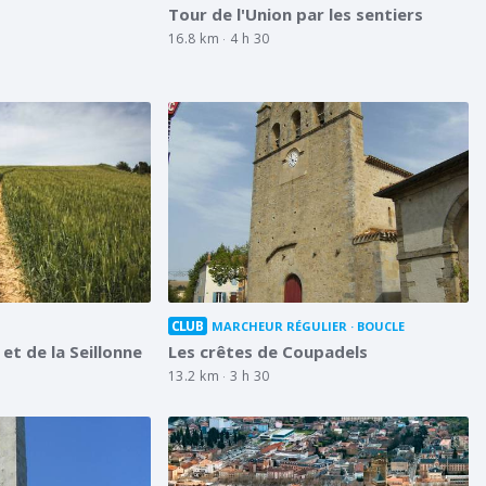
Tour de l'Union par les sentiers
16.8 km
4 h 30
CLUB
MARCHEUR RÉGULIER
BOUCLE
et de la Seillonne
Les crêtes de Coupadels
13.2 km
3 h 30