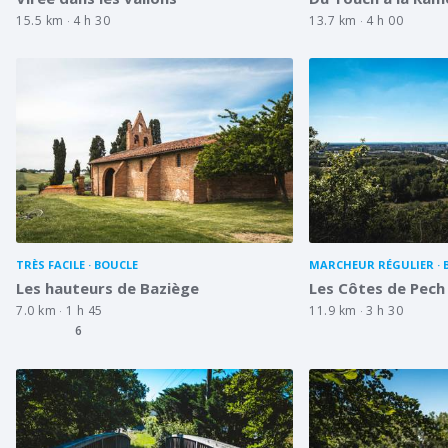
15.5 km
4 h 30
13.7 km
4 h 00
TRÈS FACILE
BOUCLE
MARCHEUR RÉGULIER
Les hauteurs de Baziège
Les Côtes de Pech
7.0 km
1 h 45
11.9 km
3 h 30
6