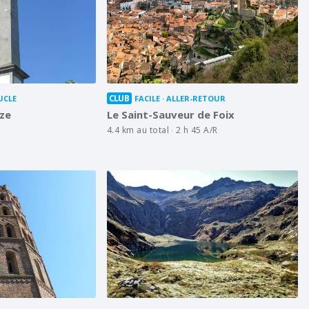
CLUB
UCLE
FACILE
ALLER-RETOUR
uze
Le Saint-Sauveur de Foix
4.4 km au total
2 h 45 A/R