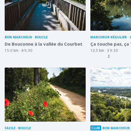
BON MARCHEUR
BOUCLE
MARCHEUR RÉGULIER
De Bouconne à la vallée du Courbet
Ça touche pas, ça
15.0 km
4 h 30
12.5 km
3 h 30
2
CLUB
FACILE
BOUCLE
BON MARCHEUR