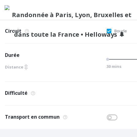
Circuit
Boucle
Durée
⇳
30 mins
Distance
Difficulté
Transport en commun