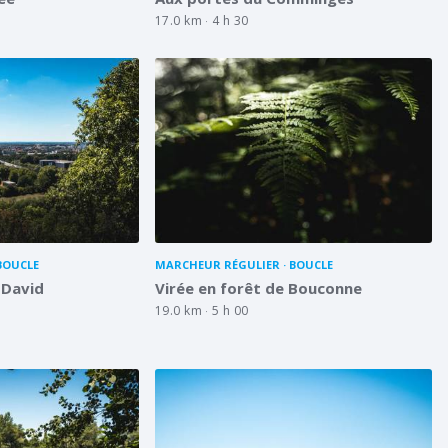
17.0 km
4 h 30
BOUCLE
MARCHEUR RÉGULIER
BOUCLE
 David
Virée en forêt de Bouconne
19.0 km
5 h 00