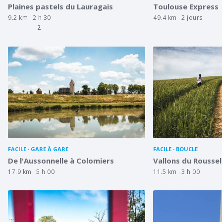
Plaines pastels du Lauragais
Toulouse Express
9.2 km
2 h 30
49.4 km
2 jours
2
FACILE
GARE À GARE
FACILE
BOUCLE
De l'Aussonnelle à Colomiers
Vallons du Roussel 
17.9 km
5 h 00
11.5 km
3 h 00