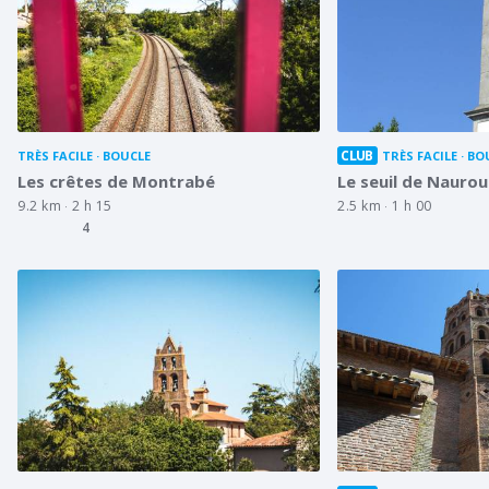
CLUB
TRÈS FACILE
BOUCLE
TRÈS FACILE
BO
Les crêtes de Montrabé
Le seuil de Nauro
9.2 km
2 h 15
2.5 km
1 h 00
4