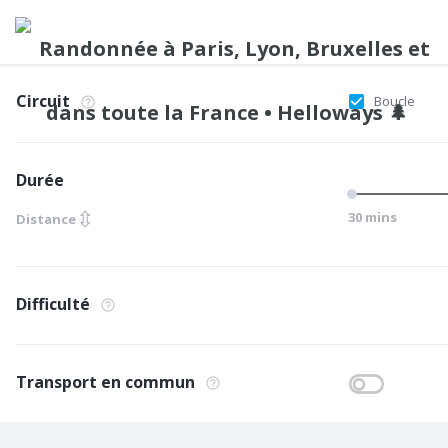
Circuit
Boucle
Durée
⇳
30 mins
Distance
Difficulté
Transport en commun