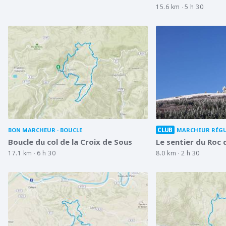
15.6 km
5 h 30
CLUB
BON MARCHEUR
BOUCLE
MARCHEUR RÉGU
Boucle du col de la Croix de Sous
Le sentier du Roc
17.1 km
6 h 30
8.0 km
2 h 30