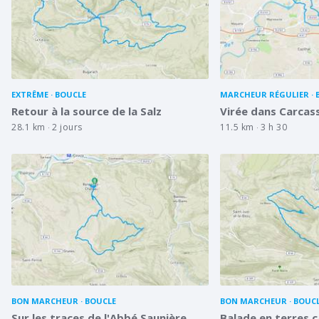
EXTRÊME
BOUCLE
MARCHEUR RÉGULIER
Retour à la source de la Salz
Virée dans Carcas
28.1 km
2 jours
11.5 km
3 h 30
BON MARCHEUR
BOUCLE
BON MARCHEUR
BOUC
Sur les traces de l'Abbé Saunière
Balade en terres 