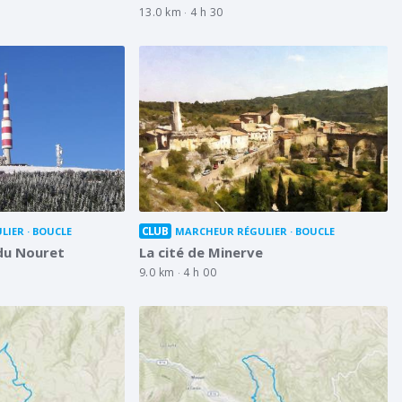
13.0 km
4 h 30
CLUB
LIER
BOUCLE
MARCHEUR RÉGULIER
BOUCLE
 du Nouret
La cité de Minerve
9.0 km
4 h 00