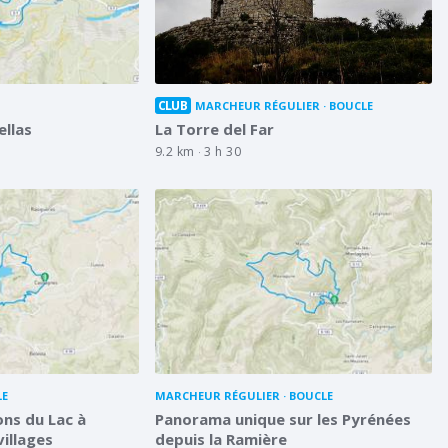
CLUB
MARCHEUR RÉGULIER
BOUCLE
ellas
La Torre del Far
9.2 km
3 h 30
LE
MARCHEUR RÉGULIER
BOUCLE
ons du Lac à
Panorama unique sur les Pyrénées
villages
depuis la Ramière