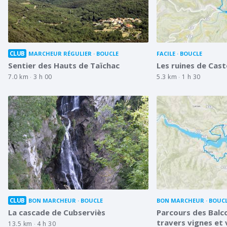
CLUB
MARCHEUR RÉGULIER
BOUCLE
FACILE
BOUCLE
Sentier des Hauts de Taïchac
Les ruines de Cast
7.0 km
3 h 00
5.3 km
1 h 30
CLUB
BON MARCHEUR
BOUCLE
BON MARCHEUR
BOUC
La cascade de Cubserviès
Parcours des Balc
travers vignes et 
13.5 km
4 h 30