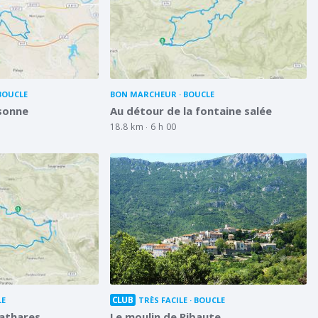
BOUCLE
BON MARCHEUR
BOUCLE
sonne
Au détour de la fontaine salée
18.8 km
6 h 00
CLUB
LE
TRÈS FACILE
BOUCLE
cathares
Le moulin de Ribaute