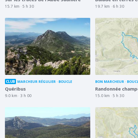
15.7 km
5 h 30
19.7 km
6 h 30
CLUB
MARCHEUR RÉGULIER
BOUCLE
BON MARCHEUR
BOUC
Quéribus
Randonnée champê
9.0 km
3 h 00
15.0 km
5 h 30