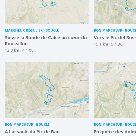
MARCHEUR RÉGULIER
BOUCLE
BON MARCHEUR
BOUC
Suivre la Ronde de Calce au cœur du
Vers le Pic del Ros
Roussillon
15.1 km
5 h 30
12.0 km
4 h 00
BON MARCHEUR
BOUCLE
BON MARCHEUR
BOUC
A l'assault du Pic de Bau
En quête des dolm