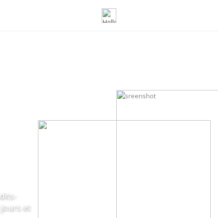
dits-
jours et