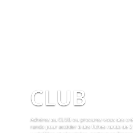
CLUB
Adhérez au CLUB ou procurez-vous des cré
rando pour accéder à des fiches rando de 2 