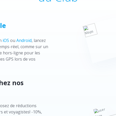
le
on
iOS
ou
Android
, lancez
n temps-réel, comme sur un
e hors-ligne pour les
es GPS lors de vos
chez nos
osez de réductions
s et voyagistes! -10%,