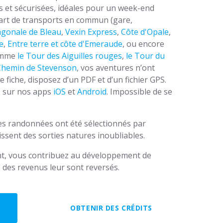
es et sécurisées, idéales pour un week-end
part de transports en commun (gare,
agonale de Bleau
,
Vexin Express
,
Côte d'Opale
,
e
,
Entre terre et côte d'Emeraude
, ou encore
comme
le Tour des Aiguilles rouges
,
le Tour du
Chemin de Stevenson
, vos aventures n’ont
e fiche, disposez d’un PDF et d’un fichier GPS.
e sur nos apps
iOS
et
Android
. Impossible de se
des randonnées ont été sélectionnés par
ssent des sorties natures inoubliables.
t, vous contribuez au développement de
 des revenus leur sont reversés.
OBTENIR DES CRÉDITS