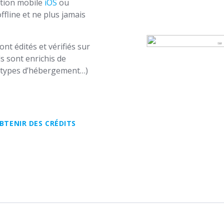
ation mobile
iOS
ou
fline et ne plus jamais
t édités et vérifiés sur
ls sont enrichis de
us types d’hébergement…)
BTENIR DES CRÉDITS