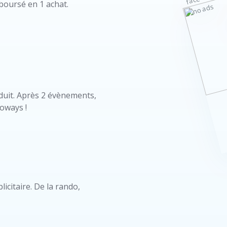
oursé en 1 achat.
duit. Après 2 évènements,
oways !
icitaire. De la rando,