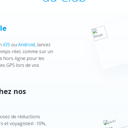
le
on
iOS
ou
Android
, lancez
n temps-réel, comme sur un
e hors-ligne pour les
es GPS lors de vos
chez nos
osez de réductions
s et voyagistes! -10%,