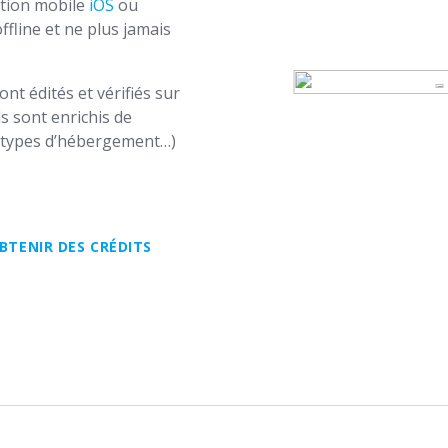
ation mobile
iOS
ou
fline et ne plus jamais
t édités et vérifiés sur
ls sont enrichis de
us types d’hébergement…)
BTENIR DES CRÉDITS