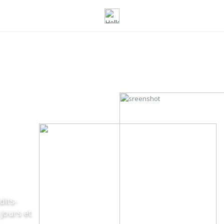
dits-
jours et