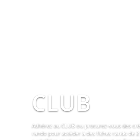
CLUB
Adhérez au CLUB ou procurez-vous des cré
rando pour accéder à des fiches rando de 2 