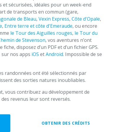
es et sécurisées, idéales pour un week-end
part de transports en commun (gare,
agonale de Bleau
,
Vexin Express
,
Côte d'Opale
,
e
,
Entre terre et côte d'Emeraude
, ou encore
comme
le Tour des Aiguilles rouges
,
le Tour du
Chemin de Stevenson
, vos aventures n’ont
e fiche, disposez d’un PDF et d’un fichier GPS.
e sur nos apps
iOS
et
Android
. Impossible de se
des randonnées ont été sélectionnés par
ssent des sorties natures inoubliables.
t, vous contribuez au développement de
 des revenus leur sont reversés.
OBTENIR DES CRÉDITS