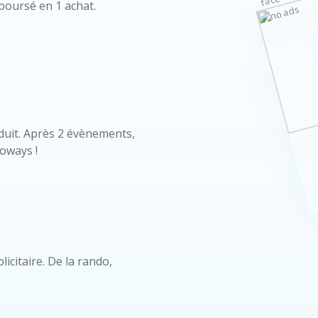
oursé en 1 achat.
duit. Après 2 évènements,
oways !
icitaire. De la rando,