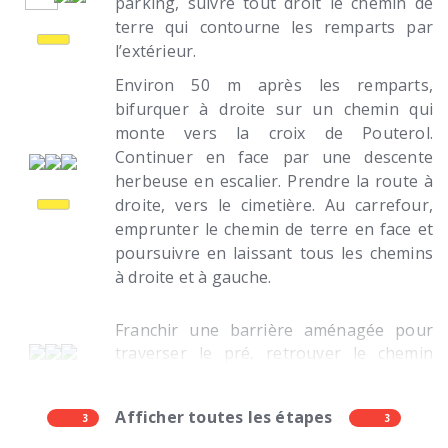
parking, suivre tout droit le chemin de
terre qui contourne les remparts par
l’extérieur.
Environ 50 m après les remparts,
bifurquer à droite sur un chemin qui
monte vers la croix de Pouterol.
Continuer en face par une descente
herbeuse en escalier. Prendre la route à
droite, vers le cimetière. Au carrefour,
emprunter le chemin de terre en face et
poursuivre en laissant tous les chemins
à droite et à gauche.
Franchir une barrière aménagée pour
traverser le pré, retrouver le chemin
devant une ancienne bergerie et quitter
la propriété (bien refermer la clôture).
Afficher toutes les étapes
3
Emprunter à gauche le chemin en pente.
3
Il devient une route au niveau d’une