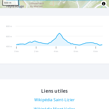
500 m
800 m
600 m
400 m
0 km
2 km
4 km
6 km
8 km
Liens utiles
Wikipédia Saint-Lizier