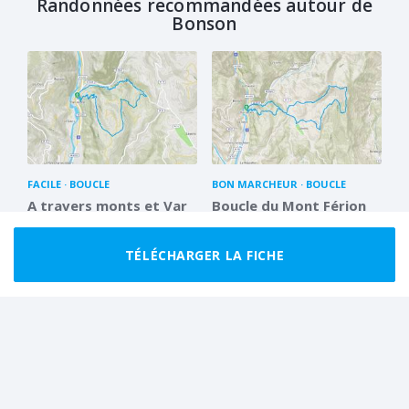
Randonnées recommandées autour de
Bonson
FACILE
BOUCLE
BON MARCHEUR
BOUCLE
A travers monts et Var
Boucle du Mont Férion
9.0 km
2 h 30
21.8 km
6 h 30
TÉLÉCHARGER LA FICHE
BON MARCHEUR
BOUCLE
BON MARCHEUR
BOUCLE