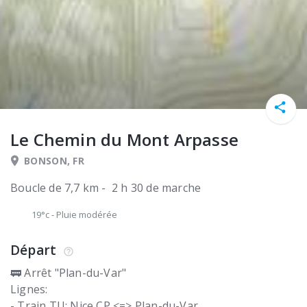
Le Chemin du Mont Arpasse
BONSON, FR
Boucle de 7,7 km - 2 h 30 de marche
19°c
-
Pluie modérée
Départ
🚃 Arrêt "Plan-du-Var"
Lignes:
- Train TU: Nice CP <=> Plan-du-Var,