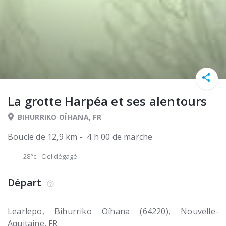
La grotte Harpéa et ses alentours
BIHURRIKO OÏHANA, FR
Boucle de 12,9 km - 4 h 00 de marche
28°c
-
Ciel dégagé
Départ
Learlepo
Bihurriko Oïhana (64220)
Nouvelle-
Aquitaine
FR