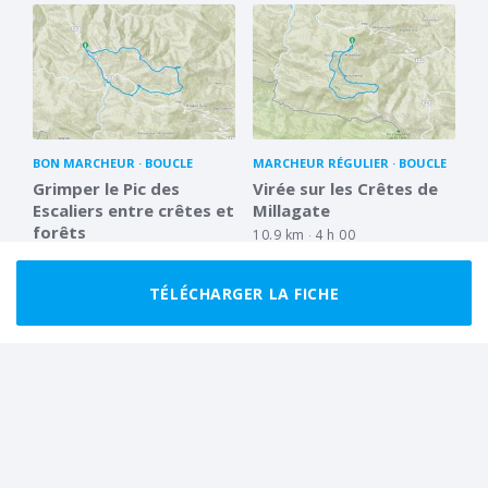
BON MARCHEUR
BOUCLE
MARCHEUR RÉGULIER
BOUCLE
Grimper le Pic des
Virée sur les Crêtes de
Escaliers entre crêtes et
Millagate
forêts
10.9 km
4 h 00
15.2 km
6 h 00
TÉLÉCHARGER LA FICHE
BON MARCHEUR
BOUCLE
MARCHEUR RÉGULIER
BOUCLE
Sur les chemins de Jara,
Vers le site