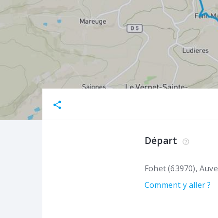
Départ
Fohet (63970)
Auve
Comment y aller ?