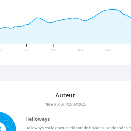
km
8 km
10 km
12 km
14 km
Auteur
Mise à jour : 02/08/2025
Helloways
Helloways est le point de départ de balades, randonnées et