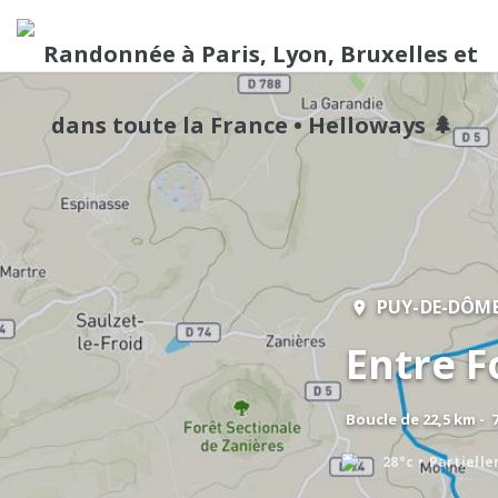
PUY-DE-DÔM
Entre F
Boucle de 22,5 km - 
28°c
Partiell