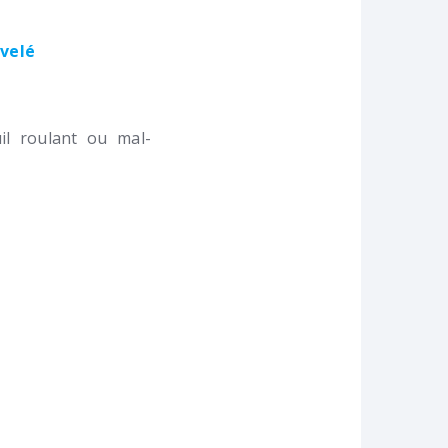
ivelé
l roulant ou mal-