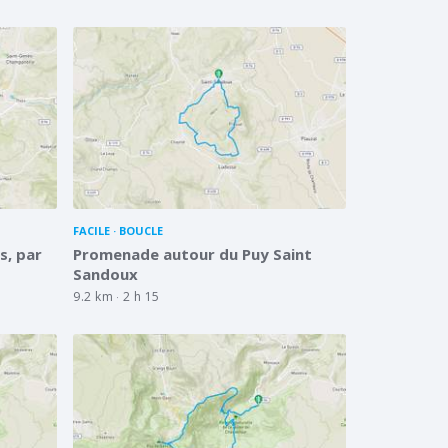
FACILE
BOUCLE
s, par
Promenade autour du Puy Saint
Sandoux
9.2 km
2 h 15