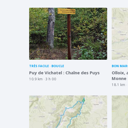
TRÈS FACILE
BOUCLE
BON MAR
Puy de Vichatel : Chaîne des Puys
Olloix,
Monne
10.9 km
3 h 00
18.1 km