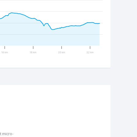
16 km
18 km
20 km
22 km
 micro-