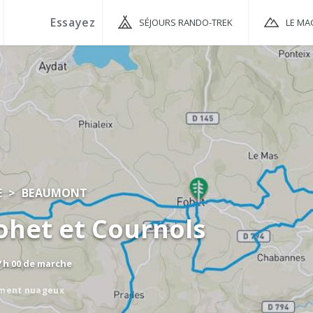
SÉJOURS RANDO-TREK
LE MA
E
BEAUMONT
ohet et Cournols
7 h 00 de marche
ement nuageux