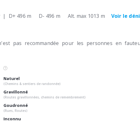
r
|
D+ 496 m
D- 496 m
Alt. max 1013 m
Voir le dén
n'est pas recommandée pour les personnes en fauteui
Naturel
(Chemins & sentiers de randonnée)
Gravillonné
(Routes gravillonnées, chemins de remembrement)
Goudronné
(Rues, Routes)
Inconnu