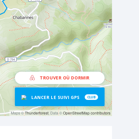
TROUVER OÙ DORMIR
LANCER LE SUIVI GPS
CLUB
Maps ©
Thunderforest
, Data ©
OpenStreetMap contributors