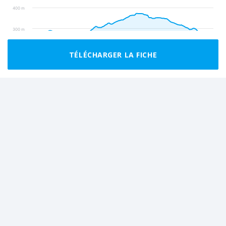
400 m
300 m
200 m
TÉLÉCHARGER LA FICHE
0 km
2 km
4 km
Liens utiles
Domaine provincial de Mirwart
Royal syndicat d'initiative de St Hubert