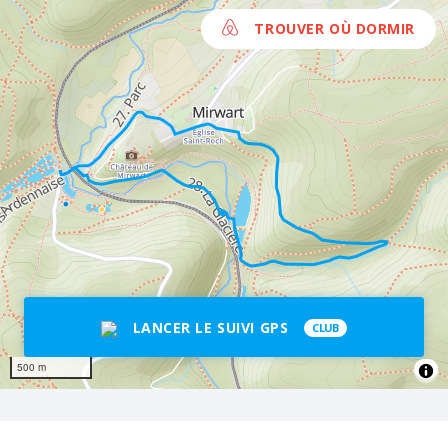
Lorette, pour aller se jeter dans la Lesse
TROUVER OÙ DORMIR
à Éprave après 46 km de distance.
LANCER LE SUIVI GPS
CLUB
500 m