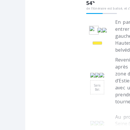
54
de l’itinéraire est balisé, et c
En par
entrer
gauche
Hautes
belvéd
Reveni
après
zone d
d’Esti
Sans
avec u
Bal.
prendr
tourne
Au pro
Seine 