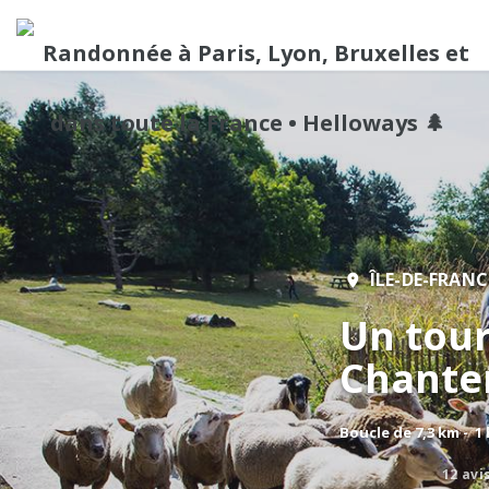
ÎLE-DE-FRANC
Un tour
Chante
Boucle de 7,3 km - 1
12 avi