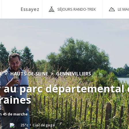
SÉJOURS RANDO-TREK
LE MA
E
HAUTS-DE-SEINE
GENNEVILLIERS
 au parc départemental 
raines
 h 45 de marche
s
25°c
Ciel dégagé