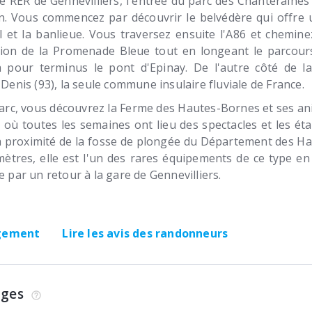
e RER de Gennevilliers, l'entrée du parc des Chanteraines
on. Vous commencez par découvrir le belvédère qui offre 
el et la banlieue. Vous traversez ensuite l'A86 et chemine
ion de la Promenade Bleue tout en longeant le parcours
 pour terminus le pont d'Epinay. De l'autre côté de l
-Denis (93), la seule commune insulaire fluviale de France.
parc, vous découvrez la Ferme des Hautes-Bornes et ses a
y où toutes les semaines ont lieu des spectacles et les é
 proximité de la fosse de plongée du Département des Ha
ètres, elle est l'un des rares équipements de ce type en 
e par un retour à la gare de Gennevilliers.
rgement
Lire les avis des randonneurs
ages