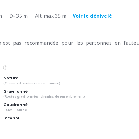
m
D- 35 m
Alt. max 35 m
Voir le dénivelé
n'est pas recommandée pour les personnes en fauteui
Naturel
(Chemins & sentiers de randonnée)
Gravillonné
(Routes gravillonnées, chemins de remembrement)
Goudronné
(Rues, Routes)
Inconnu