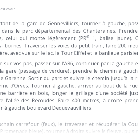
’est cool !
tant de la gare de Gennevilliers, tourner à gauche, pas
 dans le parc départemental des Chanteraines. Prendre
®
, celui qui monte légèrement (PR
1, balise jaune). 
- bornes. Traverser les voies du petit train, faire 200 me
ère, avec vue sur le lac, la Tour Eiffel et la banlieue parisi
r sur vos pas, passer sur l’A86, continuer par la gauche 
 la gare (passage de verdure), prendre le chemin à gauch
e Garenne. Sortir du parc et suivre le chemin jusqu’à l
enne d’Orves. Tourner à gauche, arriver au bout de la ru
ne barrière en bois, longer le grillage d’une société ju
e l’allée des Recoudés. Faire 400 mètres, à droite prend
r à gauche boulevard Dequevauvilliers.
chain carrefour (feux), le traverser et récupérer la Coule
(Promenade bleue), tourner à droite suivre le fleuve, puis r