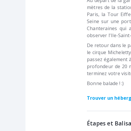
Au départ de la gar
mètres de la stati
Paris, la Tour Eiff
Seine sur une port
Chanteraines qui a
observer l'Ile-Saint
De retour dans le 
le cirque Michelett
passez également à
profondeur de 20 m
terminez votre visit
Bonne balade ! :)
Trouver un hébe
Étapes et Balis