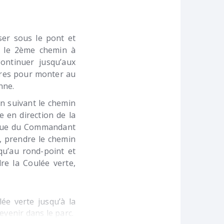
ser sous le pont et
 le 2ème chemin à
Continuer jusqu’aux
̀tres pour monter au
enne.
en suivant le chemin
e en direction de la
a rue du Commandant
e, prendre le chemin
squ’au rond-point et
re la Coulée verte,
́e verte jusqu’à la
evenir dans le parc.