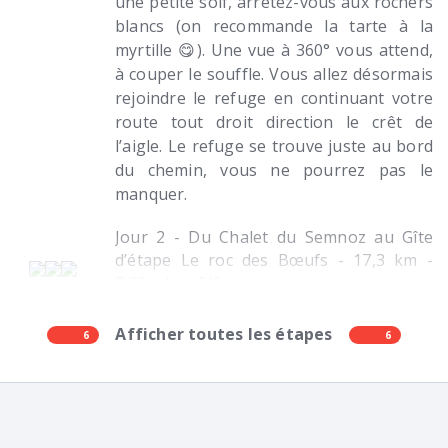
une petite soif, arrêtez-vous aux rochers
blancs (on recommande la tarte à la
myrtille 😋). Une vue à 360° vous attend,
à couper le souffle. Vous allez désormais
rejoindre le refuge en continuant votre
route tout droit direction le crêt de
l’aigle. Le refuge se trouve juste au bord
du chemin, vous ne pourrez pas le
manquer.
Jour 2 - Du Chalet du Semnoz au Gîte
d’étape Le roc des Bœufs - 17,3 km -
Difficulté : 3/6
Afficher toutes les étapes
6
6
Après une bonne nuit de sommeil, on
Pour rejoindre le refuge du Roc des
reprend la même route que la veille pour
Boeuf, vous allez descendre le Mont
retourner en bas du belvédère. Vous
Derrière pendant un bon moment afin
prendrez alors à droite et couperez dans
d’atteindre le village de Bellecombe-en-
les prairies de montagne. Pendant