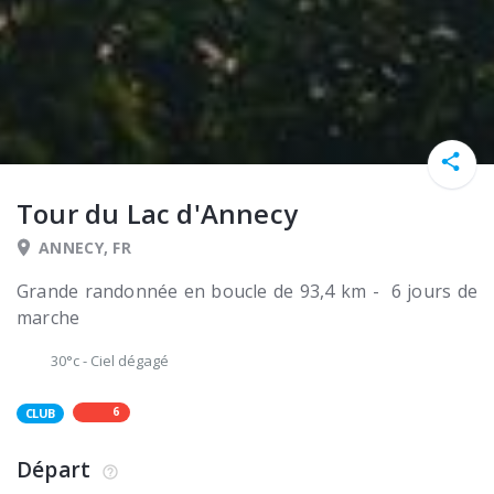
Tour du Lac d'Annecy
ANNECY, FR
Grande randonnée en boucle de 93,4 km - 6 jours de
marche
30°c
-
Ciel dégagé
6
CLUB
Départ