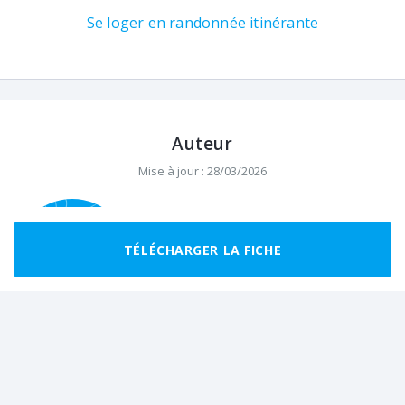
Se loger en randonnée itinérante
Auteur
Mise à jour : 28/03/2026
Helloways
Helloways est le point de départ de
TÉLÉCHARGER LA FICHE
balades, randonnées et micro-aventures
inoubliables en France.
Ils ont fait cette rando récemment