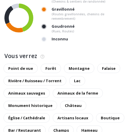
(Chemins & sentiers de randonnée)
Gravillonné
(Routes gravillonnées, chemins de
remembrement)
Goudronné
(Rues, Routes)
Inconnu
Vous verrez
Point de vue
Forêt
Montagne
Falaise
Rivière / Ruisseau / Torrent
Lac
Animaux sauvages
Animaux de la ferme
Monument historique
Château
Église / Cathédrale
Artisans locaux
Boutique
Bar / Restaurant
Champs
Hameau