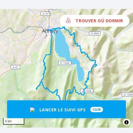
Bauges. Quand vous arriverez sur la
1h30/2h, vous allez descendre sur un
route principale, prenez à gauche, le
chemin de forêt jusqu’à la ville de
refuge se trouve 500 mètres plus loin.
Leschaux. Suivez le balisage. Vous
TROUVER OÙ DORMIR
passez devant La Baratte, un
bar/restaurant. Vous longez une route
goudronnée pendant un bon moment et,
après le village de la Chapelle Saint
Maurice, vous récupérez un chemin de
forêt. Vous commencez alors une rude
ascension vers le col des Boeufs. Après
1h de marche, à vous la vue imprenable
sur la montagne ! Par la suite, vous
croisez le Chalet du Solliet, où vous
pourrez acheter du fromage si l’envie est
là.
LANCER LE SUIVI GPS
CLUB
5 km