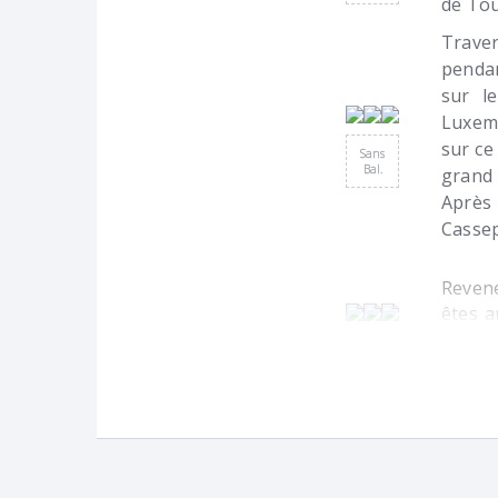
de Tou
Traver
pendan
sur l
Luxemb
sur ce
Sans
Bal.
grand 
Après 
Cassep
Revene
êtes a
après 
qui pa