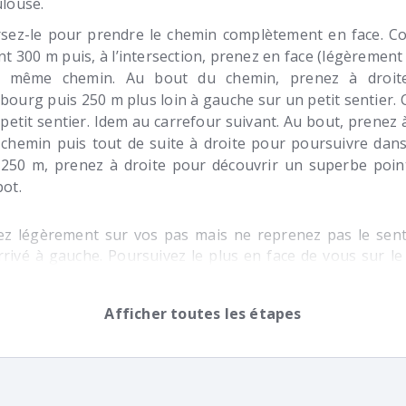
louse.
sez-le pour prendre le chemin complètement en face. Co
t 300 m puis, à l’intersection, prenez en face (légèrement
e même chemin. Au bout du chemin, prenez à droit
ourg puis 250 m plus loin à gauche sur un petit sentier. 
 petit sentier. Idem au carrefour suivant. Au bout, prenez 
chemin puis tout de suite à droite pour poursuivre dans
250 m, prenez à droite pour découvrir un superbe poin
ot.
z légèrement sur vos pas mais ne reprenez pas le sent
rrivé à gauche. Poursuivez le plus en face de vous sur le
une grand boucle à droite 350 m plus loin, prenez un pet
rt en épingle et descend (route du Faon).
Afficher toutes les étapes