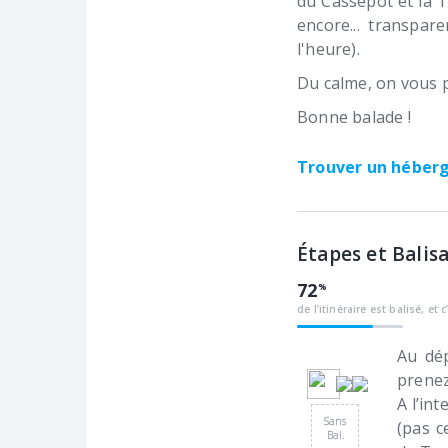
du Cassepot et la T
encore... transpar
l'heure).
Du calme, on vous 
Bonne balade !
Trouver un hébe
Étapes et Balis
72
de l’itinéraire est balisé, et c
Au dép
prenez
A l’in
Sans
(pas c
Bal.