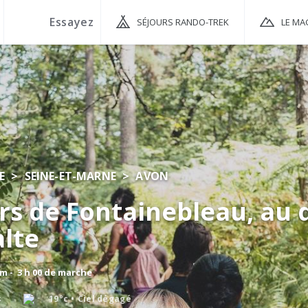
SÉJOURS RANDO-TREK
LE MA
E
SEINE-ET-MARNE
AVON
s de Fontainebleau, au 
alte
km - 3 h 00 de marche
s
19°c
Ciel dégagé