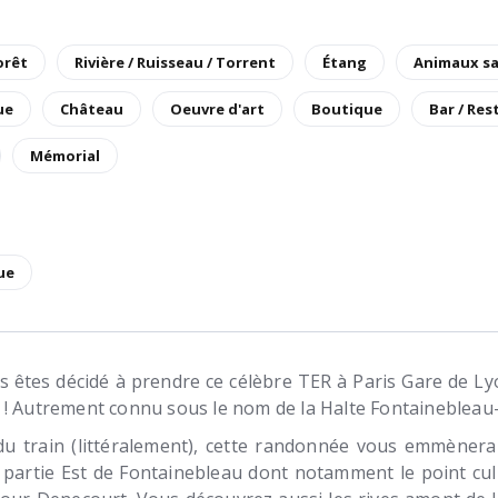
orêt
Rivière / Ruisseau / Torrent
Étang
Animaux s
ue
Château
Oeuvre d'art
Boutique
Bar / Re
Mémorial
ue
s êtes décidé à prendre ce célèbre TER à Paris Gare de Lyon 
 ! Autrement connu sous le nom de la Halte Fontainebleau-
du train (littéralement), cette randonnée vous emmènera
a partie Est de Fontainebleau dont notamment le point cul