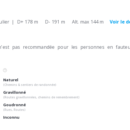
lier
|
D+ 178 m
D- 191 m
Alt. max 144 m
Voir le 
n'est pas recommandée pour les personnes en fauteui
Naturel
(Chemins & sentiers de randonnée)
Gravillonné
(Routes gravillonnées, chemins de remembrement)
Goudronné
(Rues, Routes)
Inconnu