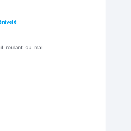
dénivelé
l roulant ou mal-