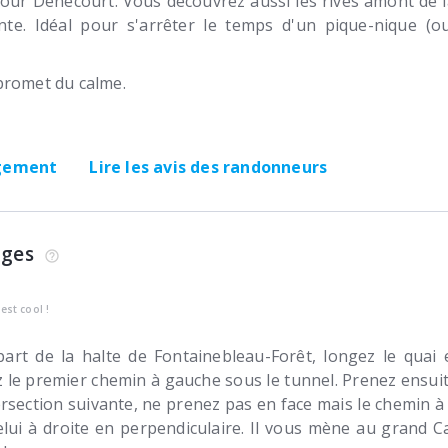
our Denecourt. Vous découvrez aussi les rives amont de l
ente. Idéal pour s'arrêter le temps d'un pique-nique (
promet du calme.
rgement
Lire les avis des randonneurs
ages
’est cool !
art de la halte de Fontainebleau-Forêt, longez le quai
 le premier chemin à gauche sous le tunnel. Prenez ensuit
tersection suivante, ne prenez pas en face mais le chemin à
elui à droite en perpendiculaire. Il vous mène au grand C