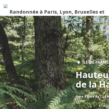
ÎLE-DE-FRANC
Hauteur
de la H
Gare à gare de 12,8 
67 avi