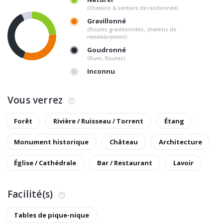
(Chemins & sentiers de randonnée)
Gravillonné
(Routes gravillonnées, chemins de
remembrement)
Goudronné
(Rues, Routes)
Inconnu
Vous verrez
Forêt
Rivière / Ruisseau / Torrent
Étang
Monument historique
Château
Architecture
Église / Cathédrale
Bar / Restaurant
Lavoir
Facilité(s)
Tables de pique-nique