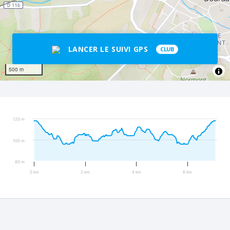
LANCER LE SUIVI GPS
CLUB
500 m
120 m
100 m
80 m
0 km
2 km
4 km
6 km