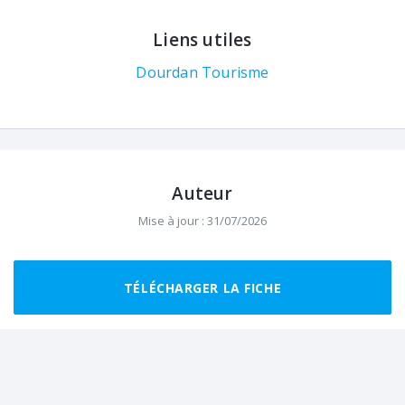
Liens utiles
Dourdan Tourisme
Auteur
Mise à jour : 31/07/2026
Dourdan Tourisme
TÉLÉCHARGER LA FICHE
Dourdan, situé à 45 km au sud de Paris
est une ville entourée d'une grande forêt
domaniale et riche d'un patrimoine
historique.