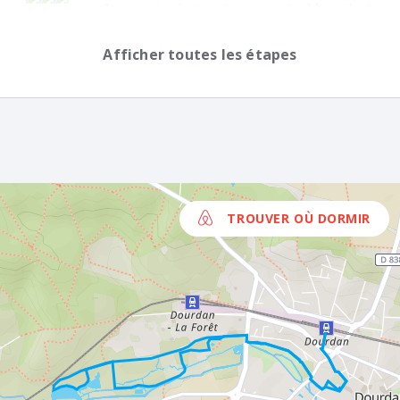
1re route à gauche, rue du Mesnil ; les
Sans
fontaines bouillantes sont indiquées.
Bal.
Afficher toutes les étapes
Cette rue mène jusqu’à une nouvelle
l’Orge et passe près du Moulin Grillon.
intersection. Continuer le chemin qui
longe
TROUVER OÙ DORMIR