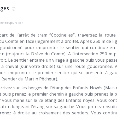
ages
c'est toujours ça !
art de l’arrêt de tram “Coccinelles”, traversez la rout
du Comte en face (légèrement à droite). Après 250 m de lign
 goudronné pour emprunter le sentier qui continue en
ion (toujours la Drève du Comte). A l’intersection 250 m p
roit. Le sentier entame un virage à gauche puis vous pass
 à cheval (sur votre droite) sur une route goudronnée. 
puis empruntez le premier sentier qui se présente à gau
 (sentier du Martin Pêcheur).
rrivez sur les berges de l’étang des Enfants Noyés (Mais
?) puis prenez le premier chemin à gauche puis prenez la p
r vous mène sur le 2e étang des Enfants noyés. Vous cont
pal en longeant l’étang sur sa gauche. Vous prenez ensuit
renez à droite au croisement des sentiers. Vous contin