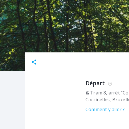
Départ
🚊Tram 8, arrêt “Co
Coccinelles
Bruxell
Comment y aller ?