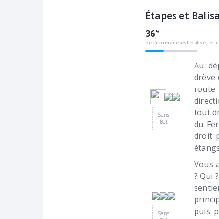
Étapes et Balis
36
de l’itinéraire est balisé, et 
Au dép
drève 
route
direct
tout d
Sans
Bal.
du Fer
droit 
étangs
Vous a
? Qui 
sentie
princi
puis p
Sans