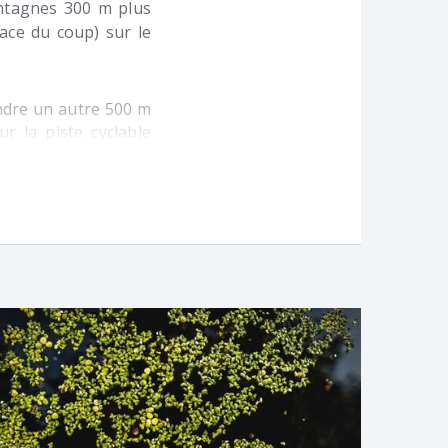
ntagnes 300 m plus
face du coup) sur le
indre un autre 500 m
ur la piste cyclable