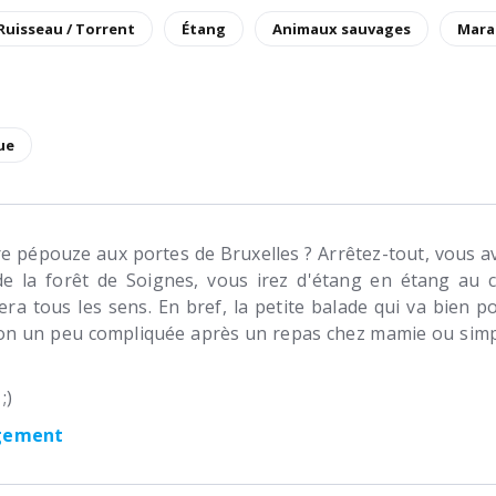
 Ruisseau / Torrent
Étang
Animaux sauvages
Mara
ue
re pépouze aux portes de Bruxelles ? Arrêtez-tout, vous a
de la forêt de Soignes, vous irez d'étang en étang au
lera tous les sens. En bref, la petite balade qui va bien
tion un peu compliquée après un repas chez mamie ou simp
;)
rgement