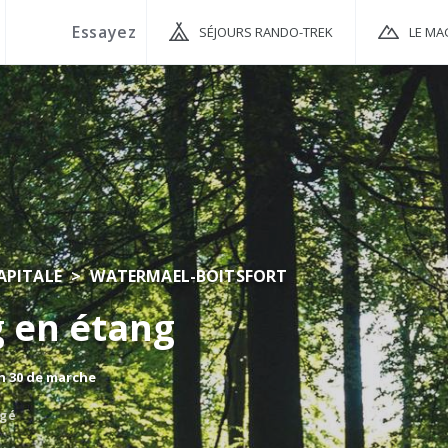
SÉJOURS RANDO-TREK
LE MA
APITALE
WATERMAEL-BOITSFORT
 en étang
 h 30 de marche
agé