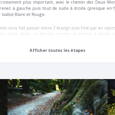
croisement plus important, avec le chemin des Deux Mo
prenez à gauche puis tout de suite à droite (presque en 
r balisé Blanc et Rouge.
min vous fait passer entre 2 étangs puis finit par en rejo
oin. Juste après ce dernier, prenez le sentier à droite s
nnée (Chemin des Tumuli).
Afficher toutes les étapes