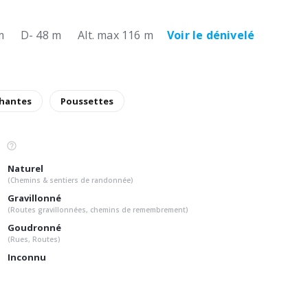
m
D- 48 m
Alt. max 116 m
Voir le dénivelé
hantes
Poussettes
Naturel
(Chemins & sentiers de randonnée)
Gravillonné
(Routes gravillonnées, chemins de remembrement)
Goudronné
(Rues, Routes)
Inconnu