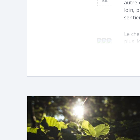
Bal.
autre 
loin, 
sentie
Le che
plus l
goudro