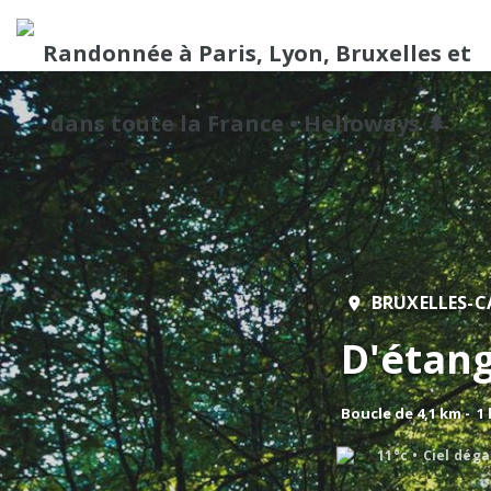
BRUXELLES-C
D'étang
Boucle de 4,1 km - 1
11°c
Ciel dég