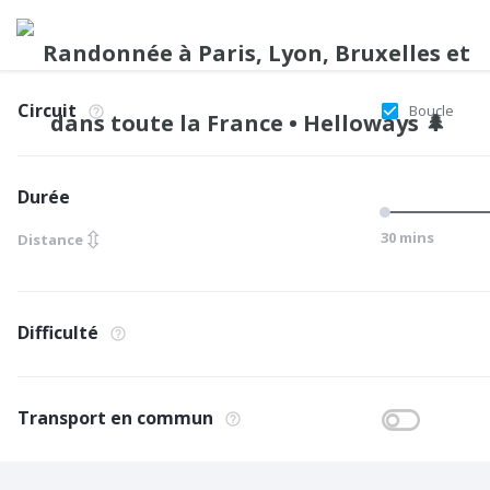
Circuit
Boucle
Durée
⇳
30 mins
Distance
Difficulté
Transport en commun