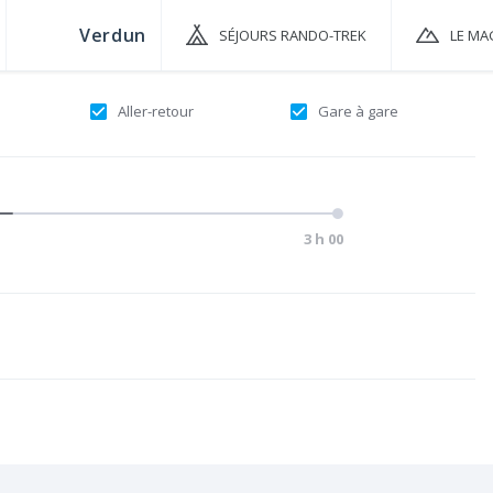
SÉJOURS RANDO-TREK
LE MA
Aller-retour
Gare à gare
3 h 00