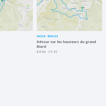
FACILE
BOUCLE
1 
2 
Détour sur les hauteurs du grand
Biard
8.8 km
2 h 30