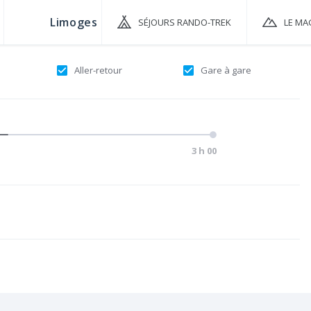
SÉJOURS RANDO-TREK
LE MA
Aller-retour
Gare à gare
3 h 00