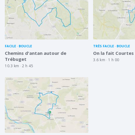
FACILE
BOUCLE
TRÈS FACILE
BOUCLE
Chemins d'antan autour de
On la fait Courtes
Trébuget
3.6 km
1 h 00
10.3 km
2 h 45