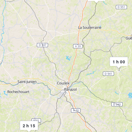
1 h 00
2 h 15