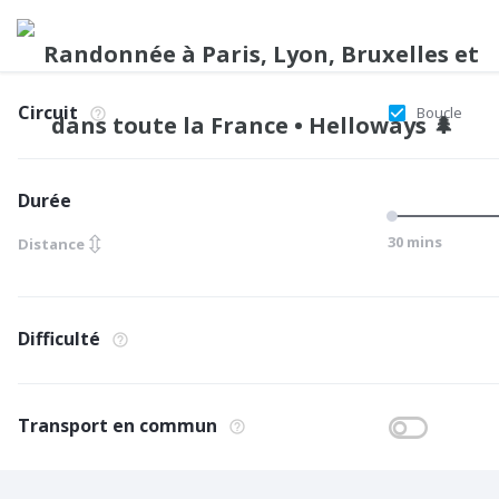
Circuit
Boucle
Durée
⇳
30 mins
Distance
Difficulté
Transport en commun