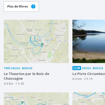
Plus de filtres
1
CLUB
TRÈS FACILE
BOUCLE
FACILE
BOUCLE
Le Thaurion par le Bois de
La Piste Circumlac
Chassagne
8.0 km
2 h 15
4.0 km
1 h 00