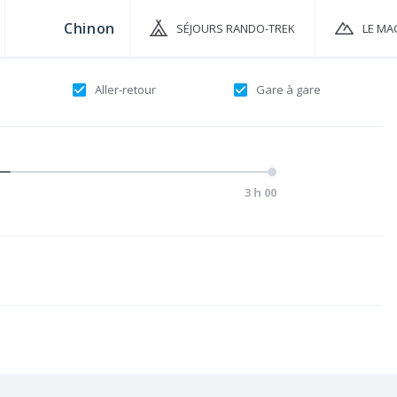
SÉJOURS RANDO-TREK
LE MA
Aller-retour
Gare à gare
3 h 00