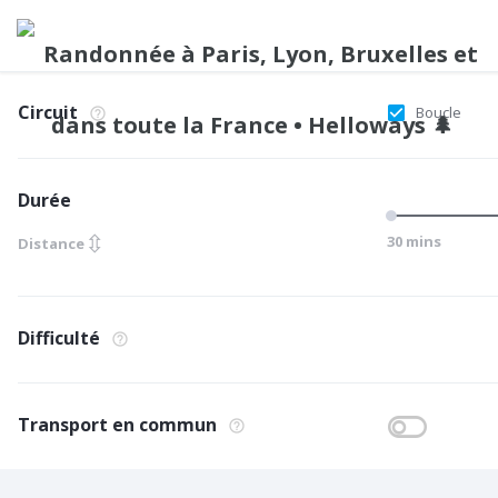
Circuit
Boucle
Durée
⇳
30 mins
Distance
Difficulté
Transport en commun