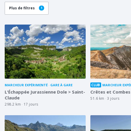
Plus de filtres
1
CLUB
MARCHEUR EXPÉRIMENTÉ
GARE À GARE
MARCHEUR EXPÉ
L'Échappée Jurassienne Dole > Saint-
Crêtes et Combes 
Claude
51.6 km
3 jours
298.2 km
17 jours