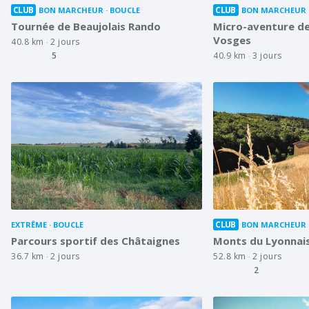
CLUB
CLUB
BON MARCHEUR
BOUCLE
BON MARCHEUR
Tournée de Beaujolais Rando
Micro-aventure de 
Vosges
40.8 km
2 jours
5
40.9 km
3 jours
CLUB
EXTRÊME
BOUCLE
BON MARCHEUR
Parcours sportif des Châtaignes
Monts du Lyonnais,
36.7 km
2 jours
52.8 km
2 jours
2