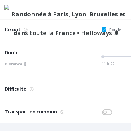
Circuit
Boucle
Durée
⇳
11 h 00
Distance
Difficulté
Transport en commun