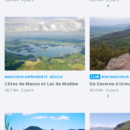
4
CLUB
MARCHEUR EXPÉRIMENTÉ
BOUCLE
BON MARCHEUR
Côtes de Meuse et Lac de Madine
De Saverne à Urma
46.7 km
2 jours
42.6 km
2 jours
3