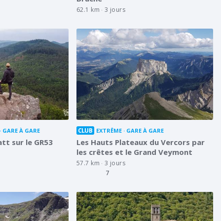
62.1 km
3 jours
CLUB
GARE À GARE
EXTRÊME
GARE À GARE
tt sur le GR53
Les Hauts Plateaux du Vercors par
les crêtes et le Grand Veymont
57.7 km
3 jours
7