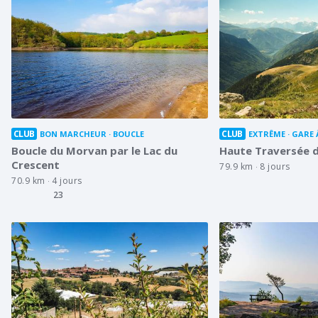
CLUB
CLUB
BON MARCHEUR
BOUCLE
EXTRÊME
GARE 
Boucle du Morvan par le Lac du
Haute Traversée 
Crescent
79.9 km
8 jours
70.9 km
4 jours
23