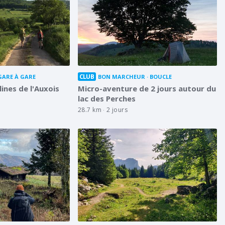
CLUB
GARE À GARE
BON MARCHEUR
BOUCLE
lines de l'Auxois
Micro-aventure de 2 jours autour du
lac des Perches
28.7 km
2 jours