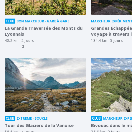
CLUB
BON MARCHEUR
GARE À GARE
MARCHEUR EXPÉRIMEN
La Grande Traversée des Monts du
Grandes Échappée
Lyonnais
voyage à travers 
48.2 km
2 jours
134.4 km
5 jours
2
CLUB
CLUB
EXTRÊME
BOUCLE
MARCHEUR EXPÉ
Tour des Glaciers de la Vanoise
Bivouac dans le ma
58.6 km
4 jours
26.6 km
2 jours