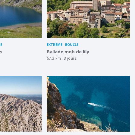
E
EXTRÊME
BOUCLE
as
Ballade mob de lily
67.3 km
3 jours