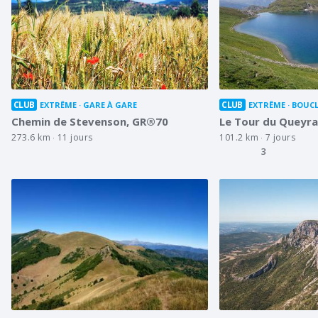
CLUB
CLUB
EXTRÊME
GARE À GARE
EXTRÊME
BOUCL
Chemin de Stevenson, GR®70
Le Tour du Queyr
273.6 km
11 jours
101.2 km
7 jours
3