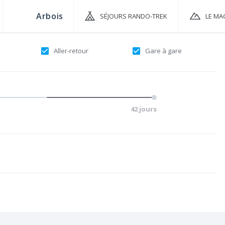
SÉJOURS RANDO-TREK
LE MA
Aller-retour
Gare à gare
42 jours