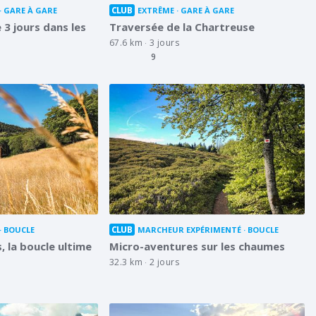
CLUB
GARE À GARE
EXTRÊME
GARE À GARE
3 jours dans les
Traversée de la Chartreuse
67.6 km
3 jours
9
CLUB
BOUCLE
MARCHEUR EXPÉRIMENTÉ
BOUCLE
 la boucle ultime
Micro-aventures sur les chaumes
32.3 km
2 jours