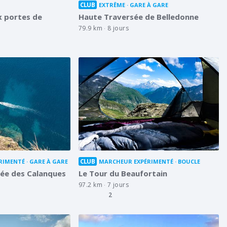
CLUB
EXTRÊME
GARE À GARE
x portes de
Haute Traversée de Belledonne
79.9 km
8 jours
CLUB
RIMENTÉ
GARE À GARE
MARCHEUR EXPÉRIMENTÉ
BOUCLE
ée des Calanques
Le Tour du Beaufortain
97.2 km
7 jours
2