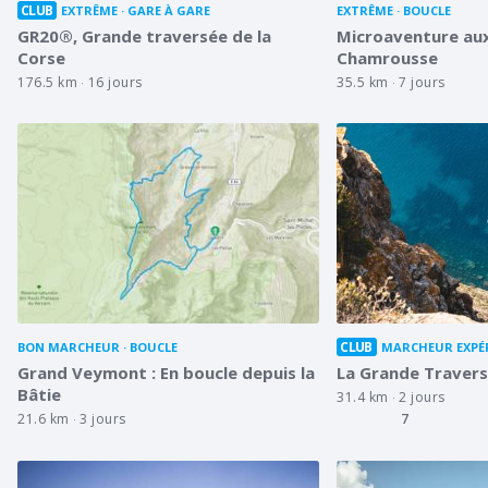
CLUB
EXTRÊME
GARE À GARE
EXTRÊME
BOUCLE
GR20®, Grande traversée de la
Microaventure au
Corse
Chamrousse
176.5 km
16 jours
35.5 km
7 jours
CLUB
BON MARCHEUR
BOUCLE
MARCHEUR EXPÉ
Grand Veymont : En boucle depuis la
La Grande Travers
Bâtie
31.4 km
2 jours
21.6 km
3 jours
7