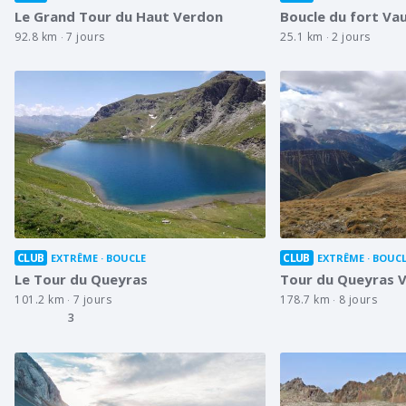
Le Grand Tour du Haut Verdon
Boucle du fort Vau
92.8 km
7 jours
25.1 km
2 jours
CLUB
CLUB
EXTRÊME
BOUCLE
EXTRÊME
BOUCL
Le Tour du Queyras
Tour du Queyras V
101.2 km
7 jours
178.7 km
8 jours
3