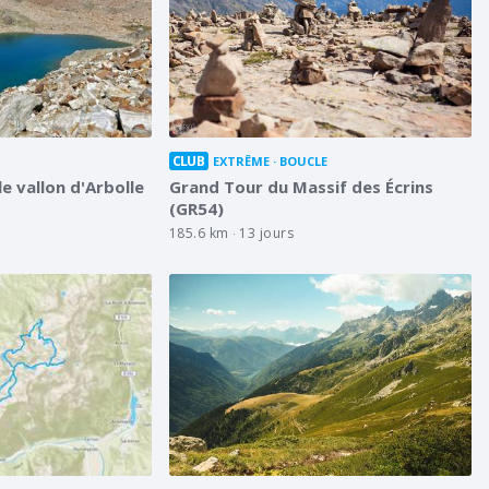
2
CLUB
EXTRÊME
BOUCLE
 le vallon d'Arbolle
Grand Tour du Massif des Écrins
(GR54)
185.6 km
13 jours