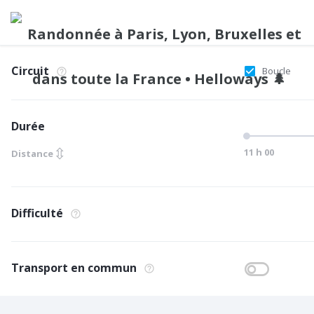
Circuit
Boucle
Durée
⇳
11 h 00
Distance
Difficulté
Transport en commun