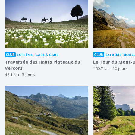
CLUB
CLUB
EXTRÊME
GARE À GARE
EXTRÊME
BOUCL
Traversée des Hauts Plateaux du
Le Tour du Mont-B
Vercors
160.7 km
10 jours
48.1 km
3 jours