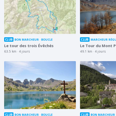
CLUB
CLUB
BON MARCHEUR
BOUCLE
MARCHEUR RÉGU
Le tour des trois Évêchés
Le Tour du Mont P
63.5 km
4 jours
49.1 km
4 jours
CLUB
CLUB
BON MARCHEUR
BOUCLE
BON MARCHEUR