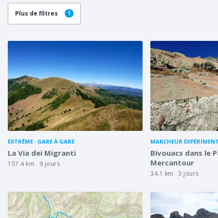
Plus de filtres
1
EXTRÊME
GARE À GARE
MARCHEUR EXPÉRIMEN
La Via dei Migranti
Bivouacs dans le P
Mercantour
157.4 km
9 jours
34.1 km
3 jours