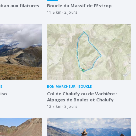
ban aux filatures
Boucle du Massif de l'Estrop
11.8 km
2 jours
E
BON MARCHEUR
BOUCLE
iso
Col de Chalufy ou de Vachière :
Alpages de Boules et Chalufy
3 j
3 
12.7 km
3 jours