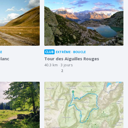
CLUB
E
EXTRÊME
BOUCLE
lanc
Tour des Aiguilles Rouges
40.3 km
3 jours
2