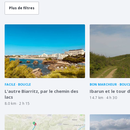
Plus de filtres
FACILE
BOUCLE
BON MARCHEUR
BOUC
L'autre Biarritz, par le chemin des
Ibarun et le tour
lacs
14.7 km
4 h 30
8.0 km
2 h 15