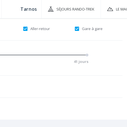
SÉJOURS RANDO-TREK
LE MA
Aller-retour
Gare à gare
41 jours