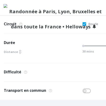
Circuit
Boucle
Durée
⇳
30 mins
Distance
Difficulté
Transport en commun