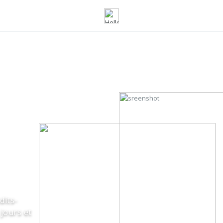
dits-
jours et