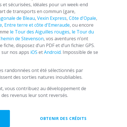
es et sécurisées, idéales pour un week-end
part de transports en commun (gare,
agonale de Bleau
,
Vexin Express
,
Côte d'Opale
,
e
,
Entre terre et côte d'Emeraude
, ou encore
comme
le Tour des Aiguilles rouges
,
le Tour du
Chemin de Stevenson
, vos aventures n’ont
e fiche, disposez d’un PDF et d’un fichier GPS.
e sur nos apps
iOS
et
Android
. Impossible de se
des randonnées ont été sélectionnés par
ssent des sorties natures inoubliables.
t, vous contribuez au développement de
 des revenus leur sont reversés.
OBTENIR DES CRÉDITS