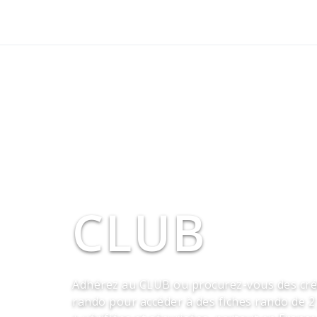
CLUB
Adhérez au CLUB ou procurez-vous des cré
rando pour accéder à des fiches rando de 2 