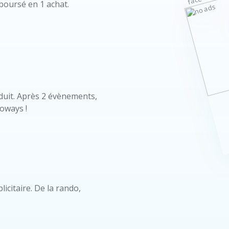
oursé en 1 achat.
duit. Après 2 évènements,
oways !
icitaire. De la rando,