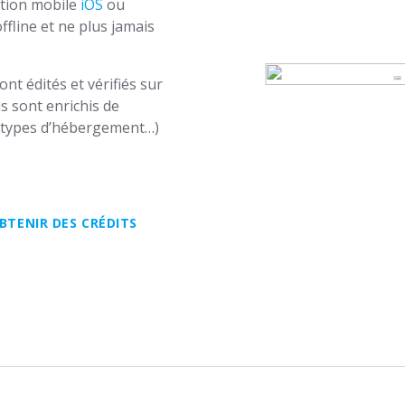
ation mobile
iOS
ou
fline et ne plus jamais
t édités et vérifiés sur
ls sont enrichis de
us types d’hébergement…)
BTENIR DES CRÉDITS