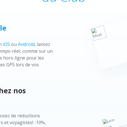
le
on
iOS
ou
Android
, lancez
n temps-réel, comme sur un
e hors-ligne pour les
es GPS lors de vos
chez nos
osez de réductions
s et voyagistes! -10%,